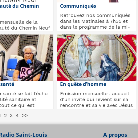
uté du Chemin
Communiqués
Retrouvez nos communiqués
dans les Matinales à 7h35 et
mensuelle de la
dans le programme de la mi-
uté du Chemin Neuf
journée à 12h15
ème vendredi du
ctualité de...
 santé
En quête d'homme
 santé se fait l’écho
Emission mensuelle : accueil
lité sanitaire et
d'un invité qui revient sur sa
tout ce qui est
rencontre et sa vie avec Jésus
...
et com...
1
2
3
4
>>
Radio Saint-Louis
A propos