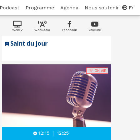
Podcast
Programme
Agenda
Nous soutenir
Fr
WebTV
WebRadio
Facebook
YouTube
Saint du jour
ON AIR
12:15
|
12:25