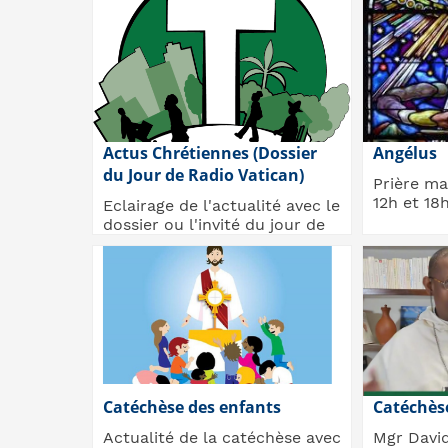
Magistère (Conciles, Papes,...
Actus Chrétiennes (Dossier
Angélus
du Jour de Radio Vatican)
Prière ma
12h et 18
Eclairage de l'actualité avec le
dossier ou l'invité du jour de
Radio Vatican, avec la
rédaction...
Catéchèse des enfants
Catéchèse
Actualité de la catéchèse avec
Mgr Davi