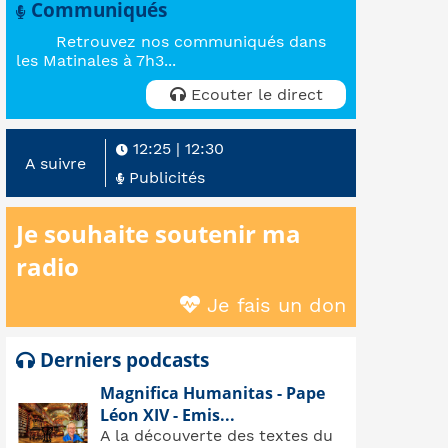
Communiqués
Retrouvez nos communiqués dans
les Matinales à 7h3...
Ecouter le direct
12:25
|
12:30
A suivre
Publicités
Je souhaite soutenir ma
radio
Je fais un don
Derniers podcasts
Magnifica Humanitas - Pape
Léon XIV - Emis...
A la découverte des textes du