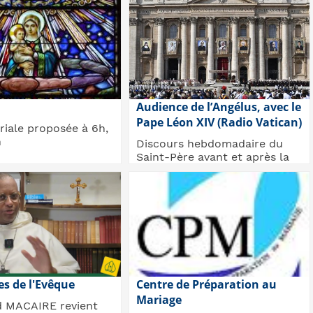
Audience de l’Angélus, avec le
Pape Léon XIV (Radio Vatican)
riale proposée à 6h,
h
Discours hebdomadaire du
Saint-Père avant et après la
prière de l’Angélus chaque
dimanche Place S...
s de l'Evêque
Centre de Préparation au
Mariage
d MACAIRE revient