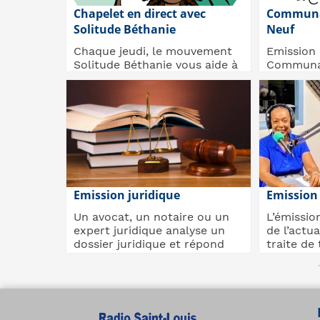
Chapelet en direct avec
Communa
Solitude Béthanie
Neuf
Chaque jeudi, le mouvement
Emission 
Solitude Béthanie vous aide à
Communa
prier le chapelet, les Mystères
chaque 3
lumineux
mois : l'a
Emission juridique
Emission
Un avocat, un notaire ou un
L’émission
expert juridique analyse un
de l’actua
dossier juridique et répond
traite de 
aux questions...
maladie en