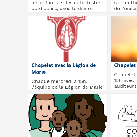
les enfants et les catéchistes
sur un th
du diocèse, avec le diacre
de l'ense
Pierre
Catholique
Chapelet avec la Légion de
Chapelet
Marie
Chapelet 
15h avec 
Chaque mercredi à 15h,
auditeurs
l'équipe de la Légion de Marie
les équip.
vous aide à prier le chapelet,
les Mystères...