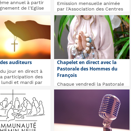
ème annuel à partir
Emission mensuelle animée
ignement de l'Eglise
par l'Association des Centres
 (...
de ¨Préparation au Mariage
(ACPM) avec le...
 des auditeurs
Chapelet en direct avec la
Pastorale des Hommes du
du jour en direct à
François
la participation des
 lundi et mardi par
Chaque vendredi la Pastorale
..
des hommes du François vous
aide à prier le chapelet, les
Mystères d...