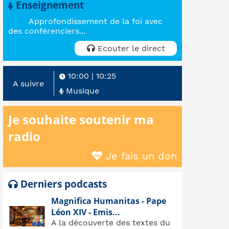
Enseignement
Approfondissement de la foi avec
des conférenciers...
Ecouter le direct
10:00
|
10:25
A suivre
Musique
Je souhaite soutenir ma
radio
Je fais un don
Derniers podcasts
Magnifica Humanitas - Pape
Léon XIV - Emis...
A la découverte des textes du