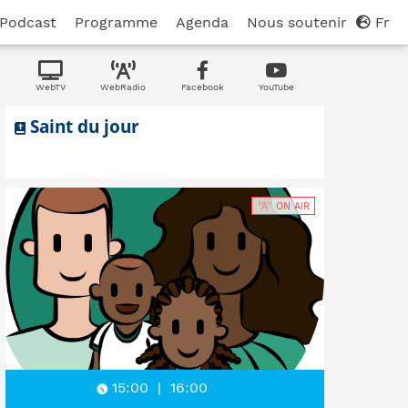
Podcast
Programme
Agenda
Nous soutenir
Fr
WebTV
WebRadio
Facebook
YouTube
Saint du jour
ON AIR
15:00
|
16:00