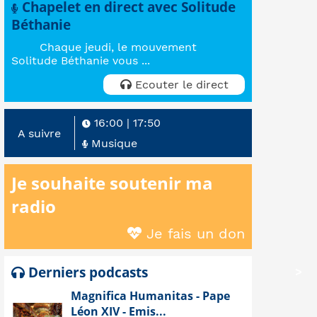
Chapelet en direct avec Solitude
Béthanie
Chaque jeudi, le mouvement
Solitude Béthanie vous ...
Ecouter le direct
16:00
|
17:50
A suivre
Musique
Je souhaite soutenir ma
radio
Je fais un don
Derniers podcasts
>
Magnifica Humanitas - Pape
Léon XIV - Emis...